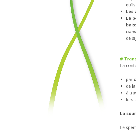
qu’il
Les 
Le p
bais
comm
de si
# Trans
La conta
par
c
de l
à tra
lors 
La sour
Le sperm