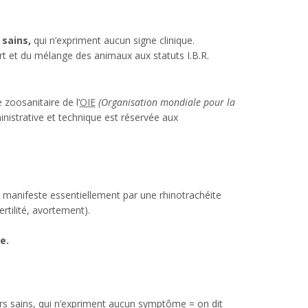
 sains,
qui n’expriment aucun signe clinique.
ort et du mélange des animaux aux statuts I.B.R.
 zoosanitaire de l’
OIE
(Organisation mondiale pour la
nistrative et technique est réservée aux
e manifeste essentiellement par une rhinotrachéite
ertilité, avortement).
e.
teurs sains, qui n’expriment aucun symptôme = on dit