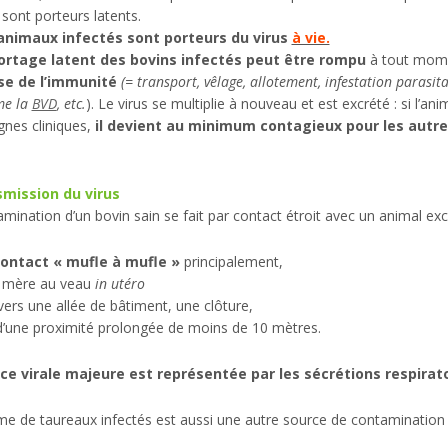
s sont porteurs latents.
animaux infectés sont porteurs du virus
à vie.
ortage latent des bovins infectés peut être rompu
à tout mom
se de l’immunité
(= transport, vêlage, allotement, infestation parasi
e la
BVD
, etc.
). Le virus se multiplie à nouveau et est excrété : si l’an
gnes cliniques,
il devient au minimum contagieux pour les autre
mission du virus
mination d’un bovin sain se fait par contact étroit avec un animal excr
ontact « mufle à mufle »
principalement,
a mère au veau
in utéro
vers une allée de bâtiment, une clôture,
d’une proximité prolongée de moins de 10 mètres.
ce virale majeure est représentée par les sécrétions respirat
e de taureaux infectés est aussi une autre source de contamination (le