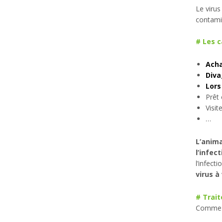
Le virus
contami
# Les 
Acha
Diva
Lors
Prêt
Visit
…
L’anima
l’infect
l’infect
virus à 
#
Trai
Comme p