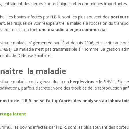
s, entrainant des pertes zootechniques et économiques importantes.
hui, les bovins infectés par l’I.B.R. sont les plus souvent des
porteurs
t, les risques de voir réapparaitre la maladie à l’occasion du transp
ts existent et en font
une maladie à enjeu commercial
.
 est une maladie réglementée par l’État depuis 2006, et inscrite au code
imale)
. La maladie n’est pas transmissible à l’Homme. Sa gestion admi
ents de Défense Sanitaire.
naitre la maladie
 est une maladie contagieuse due à un
herpèsvirus
= le BHV-1. Elle s
 salivation), parfois discrète ; voire des troubles de la reproduction (inf
nostic de l’I.B.R. ne se fait qu’après des analyses au laboratoir
rtage latent
rd’hui, les bovins infectés par l’I.B.R. sont les plus souvent des por