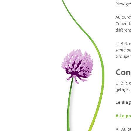
élevage
Aujourd’
Cependan
différen
L’I.B.R.
santé an
Groupem
Con
L’I.B.R.
(jetage,
Le diag
# Le po
Aujou