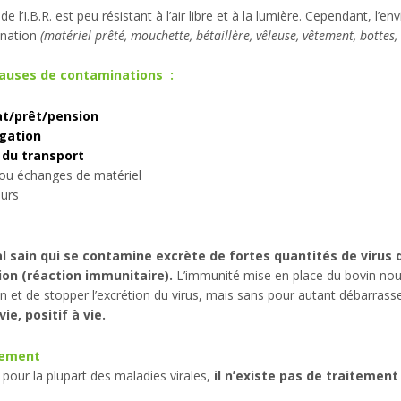
 de l’I.B.R. est peu résistant à l’air libre et à la lumière. Cependant,
nation
(matériel prêté, mouchette, bétaillère, vêleuse, vêtement, bottes, e
causes de contaminations :
t/prêt/pension
gation
 du transport
 ou échanges de matériel
eurs
l sain qui se contamine excrète de fortes quantités de virus 
ion
(réaction immunitaire).
L’immunité mise en place du bovin nou
ion et de stopper l’excrétion du virus, mais sans pour autant débarrass
vie, positif à vie.
tement
our la plupart des maladies virales,
il n’existe pas de traitement