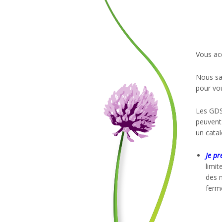
Vous acc
Nous sav
pour vou
Les GDS 
peuvent 
un catal
Je pr
limit
des m
ferme