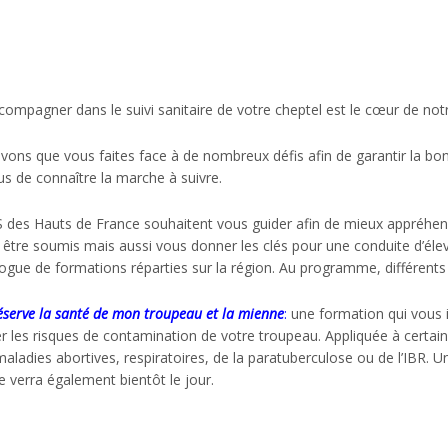
ompagner dans le suivi sanitaire de votre cheptel est le cœur de notr
ons que vous faites face à de nombreux défis afin de garantir la bonne
s de connaître la marche à suivre.
des Hauts de France souhaitent vous guider afin de mieux appréhende
être soumis mais aussi vous donner les clés pour une conduite d’éle
ogue de formations réparties sur la région. Au programme, différents
éserve la santé de mon troupeau et la mienne
:
une formation qui vous il
er les risques de contamination de votre troupeau. Appliquée à certai
aladies abortives, respiratoires, de la paratuberculose ou de l’IBR. Un
 verra également bientôt le jour.