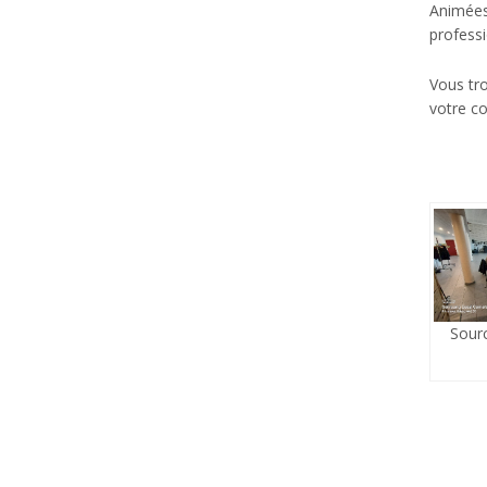
Animées 
professi
Vous tro
votre co
Sour