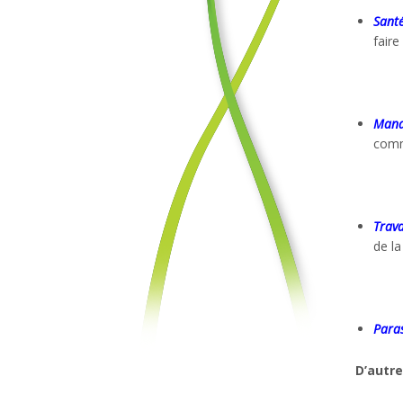
Sant
faire
Manag
comme
Trava
de la
Paras
D’autre